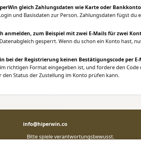
 HiperWin gleich Zahlungsdaten wie Karte oder Bankkont
Login und Basisdaten zur Person. Zahlungsdaten fügst du 
h anmelden, zum Beispiel mit zwei E‑Mails für zwei Kon
tenabgleich gesperrt. Wenn du schon ein Konto hast, nut
in bei der Registrierung keinen Bestätigungscode per 
m richtigen Format eingegeben ist, und fordere den Cod
er den Status der Zustellung im Konto prüfen kann.
info@hiperwin.co
Bitte spiele verantwortungsbewusst.