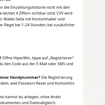
die Einzahlungshistorie nicht mit den
letzten 4 Ziffern sichtbar sind; CVV wird
er Wallet-Seite mit Kontoinhaber und
er Regel bei 1–24 Stunden; bei zusätzlicher
?
Öffne HiperWin, tippe auf „Registrieren“
du den Code aus der E‑Mail oder SMS und
t meiner Handynummer?
Die Registrierung
zdem, weil Passwort-Reset und Kontoinfos
to kannst du anlegen, ohne direkt
 Dokumenten und Datenabgleich.