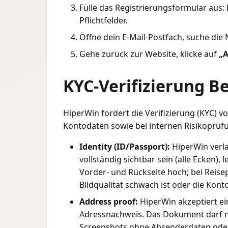
Fülle das Registrierungsformular aus:
Pflichtfelder.
Öffne dein E-Mail-Postfach, suche die 
Gehe zurück zur Website, klicke auf
„
KYC-Verifizierung B
HiperWin fordert die Verifizierung (KYC) 
Kontodaten sowie bei internen Risikoprüfu
Identity (ID/Passport):
HiperWin verla
vollständig sichtbar sein (alle Ecken)
Vorder- und Rückseite hoch; bei Reisep
Bildqualität schwach ist oder die Kont
Address proof:
HiperWin akzeptiert ei
Adressnachweis. Das Dokument darf ni
Screenshots ohne Absenderdaten oder