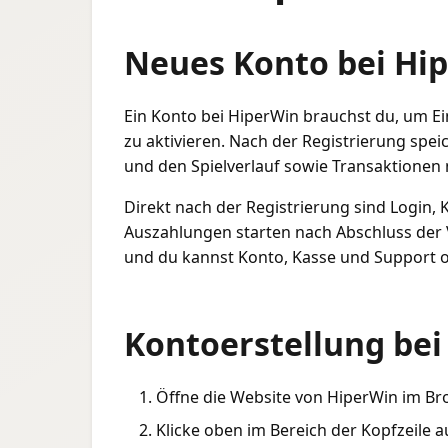
Neues Konto bei Hip
Ein Konto bei HiperWin brauchst du, um Ei
zu aktivieren. Nach der Registrierung spe
und den Spielverlauf sowie Transaktionen
Direkt nach der Registrierung sind Login, 
Auszahlungen starten nach Abschluss der V
und du kannst Konto, Kasse und Support 
Kontoerstellung bei
Öffne die Website von HiperWin im Brow
Klicke oben im Bereich der Kopfzeile 