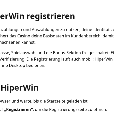
erWin registrieren
nzahlungen und Auszahlungen zu nutzen, deine Identität zu
ichert das Casino deine Basisdaten im Kundenbereich, damit
 nachsehen kannst.
Kasse, Spielauswahl und die Bonus-Sektion freigeschaltet; 
erifizierung. Die Registrierung läuft auch mobil: HiperWin
ohne Desktop bedienen.
 HiperWin
ser und warte, bis die Startseite geladen ist.
auf
„Registrieren“
, um die Registrierungsseite zu öffnen.