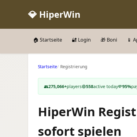
💎 HiperWin
🏠 Startseite
🔐 Login
🎁 Boni
📱 
Startseite
Registrierung
👥
275,066+
players
🟢
558
active today
💸
95%
pa
HiperWin Regist
sofort spielen