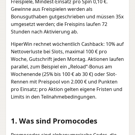
Freispiele, Mindest-Einsatz pro Spin 0,10 €.
Gewinne aus Freispielen werden als
Bonusguthaben gutgeschrieben und müssen 35x
umgesetzt werden; die Freispins laufen 72
Stunden nach Aktivierung ab.
HiperWin rechnet wöchentlich Cashback: 10% auf
Nettoverluste bei Slots, maximal 100 € pro
Woche, Gutschrift jeden Montag. Aktionen laufen
parallel, zum Beispiel ein „Reload“-Bonus am
Wochenende (25% bis 100 € ab 30 €) oder Slot-
Rennen mit Preispool von 2.000 € und Punkten
pro Einsatz; pro Aktion gelten eigene Fristen und
Limits in den Teilnahmebedingungen.
1. Was sind Promocodes
Promocodes sind alphanumerische Codes, die