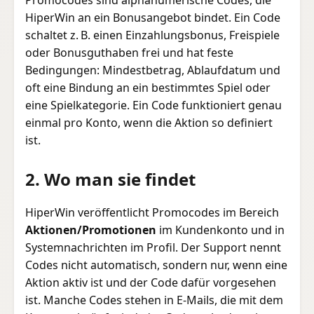
HiperWin an ein Bonusangebot bindet. Ein Code
schaltet z. B. einen Einzahlungsbonus, Freispiele
oder Bonusguthaben frei und hat feste
Bedingungen: Mindestbetrag, Ablaufdatum und
oft eine Bindung an ein bestimmtes Spiel oder
eine Spielkategorie. Ein Code funktioniert genau
einmal pro Konto, wenn die Aktion so definiert
ist.
2. Wo man sie findet
HiperWin veröffentlicht Promocodes im Bereich
Aktionen/Promotionen
im Kundenkonto und in
Systemnachrichten im Profil. Der Support nennt
Codes nicht automatisch, sondern nur, wenn eine
Aktion aktiv ist und der Code dafür vorgesehen
ist. Manche Codes stehen in E-Mails, die mit dem