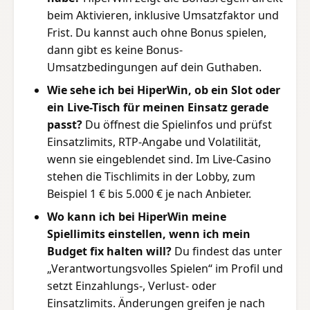
beim Aktivieren, inklusive Umsatzfaktor und
Frist. Du kannst auch ohne Bonus spielen,
dann gibt es keine Bonus-
Umsatzbedingungen auf dein Guthaben.
Wie sehe ich bei HiperWin, ob ein Slot oder
ein Live-Tisch für meinen Einsatz gerade
passt?
Du öffnest die Spielinfos und prüfst
Einsatzlimits, RTP-Angabe und Volatilität,
wenn sie eingeblendet sind. Im Live-Casino
stehen die Tischlimits in der Lobby, zum
Beispiel 1 € bis 5.000 € je nach Anbieter.
Wo kann ich bei HiperWin meine
Spiellimits einstellen, wenn ich mein
Budget fix halten will?
Du findest das unter
„Verantwortungsvolles Spielen“ im Profil und
setzt Einzahlungs-, Verlust- oder
Einsatzlimits. Änderungen greifen je nach