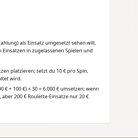
ahlung) als Einsatz umgesetzt sehen will,
n Einsätzen in zugelassenen Spielen und
en platzieren; setzt du 10 € pro Spin,
tet wird.
0 € + 100 €) × 30 = 6.000 € umsetzen; wenn
, aber 200 € Roulette-Einsätze nur 20 €