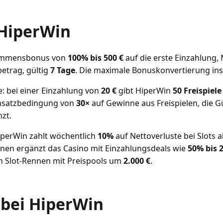
 HiperWin
lkommensbonus von
100% bis 500 €
auf die erste Einzahlung,
etrag, gültig
7 Tage
. Die maximale Bonuskonvertierung ins 
: bei einer Einzahlung von
20 €
gibt HiperWin
50 Freispiele
Umsatzbedingung von
30×
auf Gewinne aus Freispielen, die G
zt.
iperWin zahlt wöchentlich
10%
auf Nettoverluste bei Slots 
nen ergänzt das Casino mit Einzahlungsdeals wie
50% bis 
en Slot-Rennen mit Preispools um
2.000 €
.
bei HiperWin