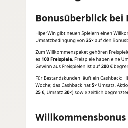
Bonusüberblick bei
HiperWin gibt neuen Spielern einen Wil
Umsatzbedingung von
35×
auf den Bonusb
Zum Willkommenspaket gehören Freispiele
es
100 Freispiele
. Freispiele haben eine 
Gewinn aus Freispielen ist auf
200 €
begren
Für Bestandskunden läuft ein Cashback: H
Woche; das Cashback hat
5×
Umsatz. Aktio
25 €
, Umsatz
30×
) sowie zeitlich begrenzt
Willkommensbonus 