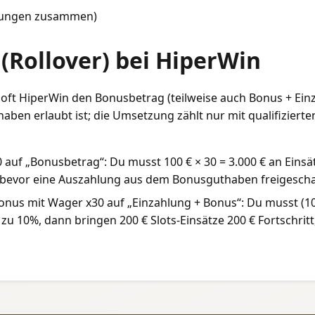
hlungen zusammen)
Rollover) bei HiperWin
 oft HiperWin den Bonusbetrag (teilweise auch Bonus + Einz
en erlaubt ist; die Umsetzung zählt nur mit qualifizierte
auf „Bonusbetrag“: Du musst 100 € × 30 = 3.000 € an Einsätz
s, bevor eine Auszahlung aus dem Bonusguthaben freigeschal
onus mit Wager x30 auf „Einzahlung + Bonus“: Du musst (10
zu 10%, dann bringen 200 € Slots-Einsätze 200 € Fortschritt