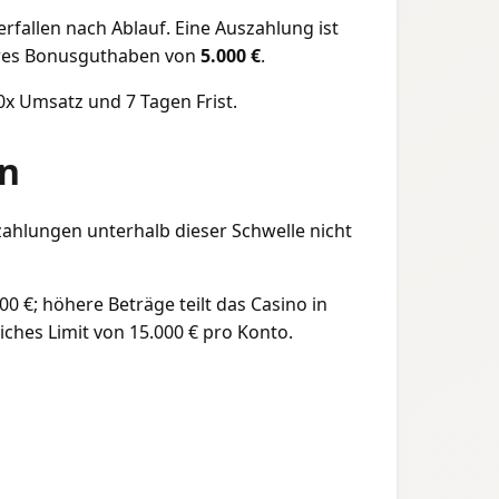
erfallen nach Ablauf. Eine Auszahlung ist
bares Bonusguthaben von
5.000 €
.
0x Umsatz und 7 Tagen Frist.
in
zahlungen unterhalb dieser Schwelle nicht
 €; höhere Beträge teilt das Casino in
ches Limit von 15.000 € pro Konto.