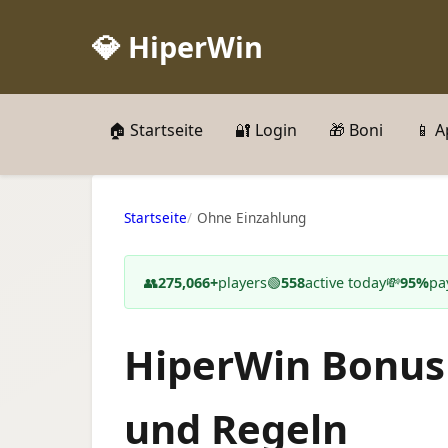
💎 HiperWin
🏠 Startseite
🔐 Login
🎁 Boni
📱 
Startseite
Ohne Einzahlung
👥
275,066+
players
🟢
558
active today
💸
95%
pa
HiperWin Bonus 
und Regeln