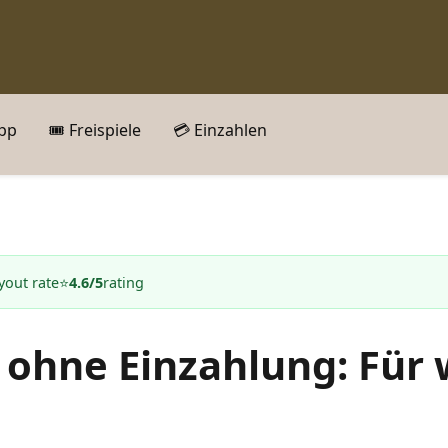
App
🎟️ Freispiele
💳 Einzahlen
yout rate
⭐
4.6/5
rating
ohne Einzahlung: Für 