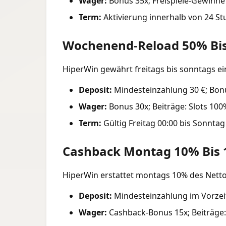
Wager:
Bonus 35x; Freispiele-Gewinne 
Term:
Aktivierung innerhalb von 24 St
Wochenend-Reload 50% Bis
HiperWin gewährt freitags bis sonntags e
Deposit:
Mindesteinzahlung 30 €; Bon
Wager:
Bonus 30x; Beiträge: Slots 100%
Term:
Gültig Freitag 00:00 bis Sonntag
Cashback Montag 10% Bis 
HiperWin erstattet montags 10% des Netto
Deposit:
Mindesteinzahlung im Vorzeit
Wager:
Cashback-Bonus 15x; Beiträge: 