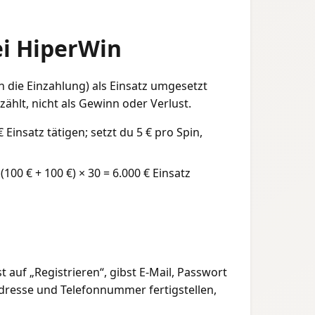
i HiperWin
 die Einzahlung) als Einsatz umgesetzt
ählt, nicht als Gewinn oder Verlust.
insatz tätigen; setzt du 5 € pro Spin,
00 € + 100 €) × 30 = 6.000 € Einsatz
 auf „Registrieren“, gibst E-Mail, Passwort
Adresse und Telefonnummer fertigstellen,