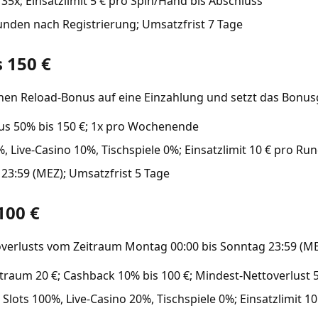
35x; Einsatzlimit 5 € pro Spin/Hand bis Abschluss
unden nach Registrierung; Umsatzfrist 7 Tage
 150 €
inen Reload-Bonus auf eine Einzahlung und setzt das Bonu
us 50% bis 150 €; 1x pro Wochenende
, Live-Casino 10%, Tischspiele 0%; Einsatzlimit 10 € pro Ru
 23:59 (MEZ); Umsatzfrist 5 Tage
100 €
verlusts vom Zeitraum Montag 00:00 bis Sonntag 23:59 (M
raum 20 €; Cashback 10% bis 100 €; Mindest-Nettoverlust 
Slots 100%, Live-Casino 20%, Tischspiele 0%; Einsatzlimit 1