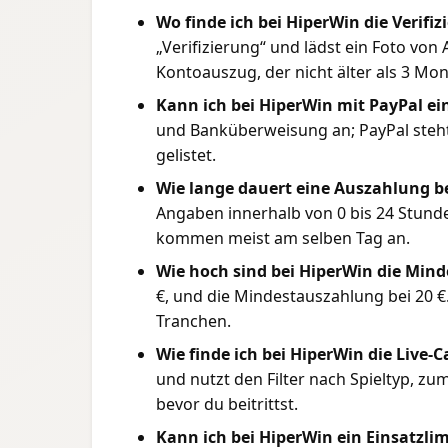
Wo finde ich bei HiperWin die Verif
„Verifizierung“ und lädst ein Foto vo
Kontoauszug, der nicht älter als 3 Mona
Kann ich bei HiperWin mit PayPal ei
und Banküberweisung an; PayPal steht 
gelistet.
Wie lange dauert eine Auszahlung be
Angaben innerhalb von 0 bis 24 Stunde
kommen meist am selben Tag an.
Wie hoch sind bei HiperWin die Min
€, und die Mindestauszahlung bei 20 €
Tranchen.
Wie finde ich bei HiperWin die Live-
und nutzt den Filter nach Spieltyp, zum
bevor du beitrittst.
Kann ich bei HiperWin ein Einsatzlim