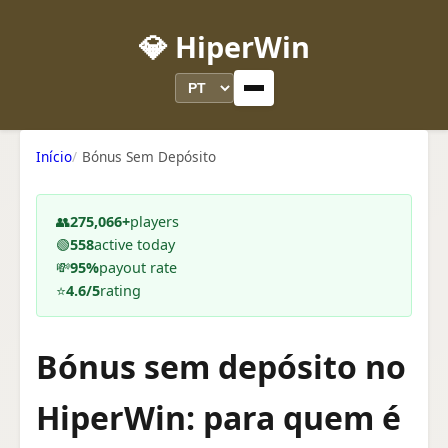
💎 HiperWin
Início
Bónus Sem Depósito
👥
275,066+
players
🟢
558
active today
💸
95%
payout rate
⭐
4.6/5
rating
Bónus sem depósito no
HiperWin: para quem é