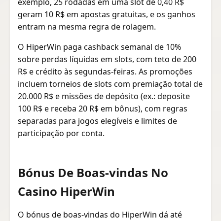
exemplo, 25 rodadas em uma slot de 0,40 R$
geram 10 R$ em apostas gratuitas, e os ganhos
entram na mesma regra de rolagem.
O HiperWin paga cashback semanal de 10%
sobre perdas líquidas em slots, com teto de 200
R$ e crédito às segundas-feiras. As promoções
incluem torneios de slots com premiação total de
20.000 R$ e missões de depósito (ex.: deposite
100 R$ e receba 20 R$ em bônus), com regras
separadas para jogos elegíveis e limites de
participação por conta.
Bónus De Boas-vindas No
Casino HiperWin
O bónus de boas-vindas do HiperWin dá até