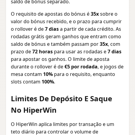
saldo de bónus separado.
O requisito de apostas do bónus é
35x
sobre o
valor do bónus recebido, e o prazo para cumprir
o rollover é de
7 dias
a partir de cada crédito. As
rodadas grátis geram ganhos que entram como
saldo de bónus e também passam por
35x
, com
prazo de
72 horas
para usar as rodadas e
7 dias
para apostar os ganhos. O limite de aposta
durante o rollover é de
€5 por rodada
, e jogos de
mesa contam
10%
para o requisito, enquanto
slots contam
100%
.
Limites De Depósito E Saque
No HiperWin
O HiperWin aplica limites por transação e um
teto diário para controlar o volume de