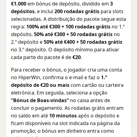
€1.000
em bónus de depósito, dividido em
3
depósitos
, e inclui
200 rodadas grátis
para slots
selecionadas. A distribuição do pacote segue esta
regra:
100% até €300 + 100 rodadas grátis
no 1.º
depósito,
50% até €300 + 50 rodadas grátis
no
2.º depósito e
50% até €400 + 50 rodadas grátis
no 3.º depósito. O depósito mínimo para ativar
cada parte do pacote é de
€20
.
Para receber o bónus, o jogador cria uma conta
no HiperWin, confirma o e-mail e faz o
1.º
depósito de €20 ou mais
com cartão ou carteira
eletrónica. Em seguida, seleciona a opção
“Bónus de Boas-vindas”
no caixa antes de
concluir o pagamento. As rodadas grátis entram
no saldo em até
10 minutos
após o depósito e
ficam disponíveis na slot indicada na página da
promoção; o bónus em dinheiro entra como