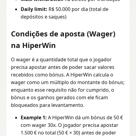
Daily limit:
R$ 50.000 por dia (total de
depósitos e saques)
Condições de aposta (Wager)
na HiperWin
O wager é a quantidade total que o jogador
precisa apostar antes de poder sacar valores
recebidos como bónus. A HiperWin calcula o
wager como um múltiplo do montante do bónus;
enquanto esse requisito não for cumprido, o
bónus e os ganhos gerados com ele ficam
bloqueados para levantamento.
Example 1:
A HiperWin dá um bónus de 50 €
com wager 30x. O jogador precisa apostar
1.500 € no total (50 € × 30) antes de poder