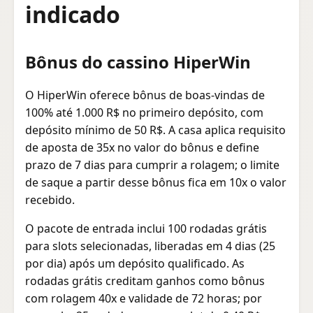
indicado
Bônus do cassino HiperWin
O HiperWin oferece bônus de boas-vindas de
100% até 1.000 R$ no primeiro depósito, com
depósito mínimo de 50 R$. A casa aplica requisito
de aposta de 35x no valor do bônus e define
prazo de 7 dias para cumprir a rolagem; o limite
de saque a partir desse bônus fica em 10x o valor
recebido.
O pacote de entrada inclui 100 rodadas grátis
para slots selecionadas, liberadas em 4 dias (25
por dia) após um depósito qualificado. As
rodadas grátis creditam ganhos como bônus
com rolagem 40x e validade de 72 horas; por