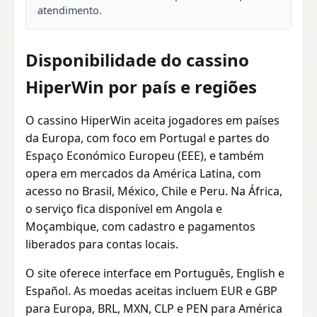
atendimento.
Disponibilidade do cassino
HiperWin por país e regiões
O cassino HiperWin aceita jogadores em países
da Europa, com foco em Portugal e partes do
Espaço Económico Europeu (EEE), e também
opera em mercados da América Latina, com
acesso no Brasil, México, Chile e Peru. Na África,
o serviço fica disponível em Angola e
Moçambique, com cadastro e pagamentos
liberados para contas locais.
O site oferece interface em Português, English e
Español. As moedas aceitas incluem EUR e GBP
para Europa, BRL, MXN, CLP e PEN para América