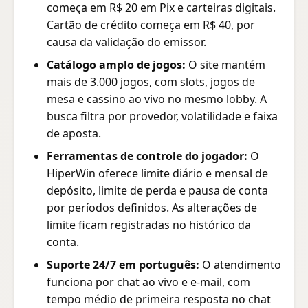
começa em R$ 20 em Pix e carteiras digitais.
Cartão de crédito começa em R$ 40, por
causa da validação do emissor.
Catálogo amplo de jogos:
O site mantém
mais de 3.000 jogos, com slots, jogos de
mesa e cassino ao vivo no mesmo lobby. A
busca filtra por provedor, volatilidade e faixa
de aposta.
Ferramentas de controle do jogador:
O
HiperWin oferece limite diário e mensal de
depósito, limite de perda e pausa de conta
por períodos definidos. As alterações de
limite ficam registradas no histórico da
conta.
Suporte 24/7 em português:
O atendimento
funciona por chat ao vivo e e-mail, com
tempo médio de primeira resposta no chat