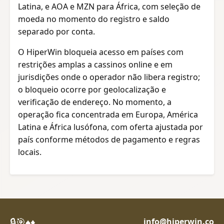
Latina, e AOA e MZN para África, com seleção de
moeda no momento do registro e saldo
separado por conta.
O HiperWin bloqueia acesso em países com
restrições amplas a cassinos online e em
jurisdições onde o operador não libera registro;
o bloqueio ocorre por geolocalização e
verificação de endereço. No momento, a
operação fica concentrada em Europa, América
Latina e África lusófona, com oferta ajustada por
país conforme métodos de pagamento e regras
locais.
🔒
🎯
♠️
♦️
info@hiperwin.co