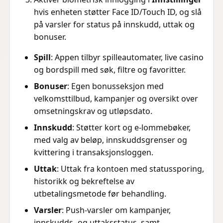
hvis enheten støtter Face ID/Touch ID, og slå
på varsler for status på innskudd, uttak og
bonuser.
Spill
: Appen tilbyr spilleautomater, live casino
og bordspill med søk, filtre og favoritter.
Bonuser
: Egen bonusseksjon med
velkomsttilbud, kampanjer og oversikt over
omsetningskrav og utløpsdato.
Innskudd
: Støtter kort og e-lommebøker,
med valg av beløp, innskuddsgrenser og
kvittering i transaksjonsloggen.
Uttak
: Uttak fra kontoen med statussporing,
historikk og bekreftelse av
utbetalingsmetode før behandling.
Varsler
: Push-varsler om kampanjer,
innskudds- og uttaksstatus, samt