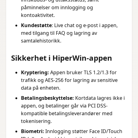
påminnelser om innlogging og
kontoaktivitet.
Kundestøtte
: Live chat og e-post i appen,
med tilgang til FAQ og lagring av
samtalehistorikk.
Sikkerhet i HiperWin-appen
Kryptering:
Appen bruker TLS 1.2/1.3 for
trafikk og AES-256 for lagring av sensitive
data på enheten.
Betalingsbeskyttelse:
Kortdata lagres ikke i
appen, og betalinger går via PCI DSS-
kompatible betalingsleverandører med
tokenisering.
Biometri:
Innlogging støtter Face ID/Touch