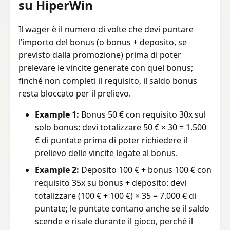
su HiperWin
Il wager è il numero di volte che devi puntare
l’importo del bonus (o bonus + deposito, se
previsto dalla promozione) prima di poter
prelevare le vincite generate con quel bonus;
finché non completi il requisito, il saldo bonus
resta bloccato per il prelievo.
Example 1:
Bonus 50 € con requisito 30x sul
solo bonus: devi totalizzare 50 € × 30 = 1.500
€ di puntate prima di poter richiedere il
prelievo delle vincite legate al bonus.
Example 2:
Deposito 100 € + bonus 100 € con
requisito 35x su bonus + deposito: devi
totalizzare (100 € + 100 €) × 35 = 7.000 € di
puntate; le puntate contano anche se il saldo
scende e risale durante il gioco, perché il