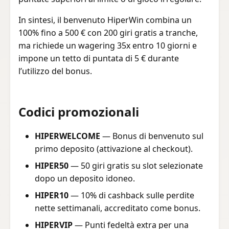
In sintesi, il benvenuto HiperWin combina un
100% fino a 500 € con 200 giri gratis a tranche,
ma richiede un wagering 35x entro 10 giorni e
impone un tetto di puntata di 5 € durante
l’utilizzo del bonus.
Codici promozionali
HIPERWELCOME
— Bonus di benvenuto sul
primo deposito (attivazione al checkout).
HIPER50
— 50 giri gratis su slot selezionate
dopo un deposito idoneo.
HIPER10
— 10% di cashback sulle perdite
nette settimanali, accreditato come bonus.
HIPERVIP
— Punti fedeltà extra per una