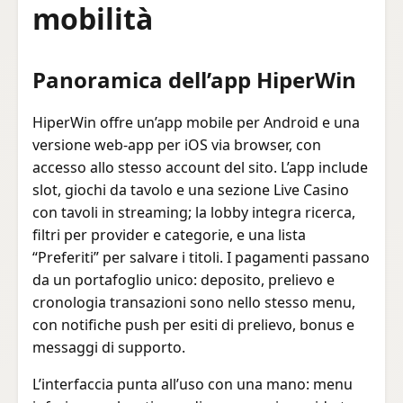
mobilità
Panoramica dell’app HiperWin
HiperWin offre un’app mobile per Android e una
versione web-app per iOS via browser, con
accesso allo stesso account del sito. L’app include
slot, giochi da tavolo e una sezione Live Casino
con tavoli in streaming; la lobby integra ricerca,
filtri per provider e categorie, e una lista
“Preferiti” per salvare i titoli. I pagamenti passano
da un portafoglio unico: deposito, prelievo e
cronologia transazioni sono nello stesso menu,
con notifiche push per esiti di prelievo, bonus e
messaggi di supporto.
L’interfaccia punta all’uso con una mano: menu