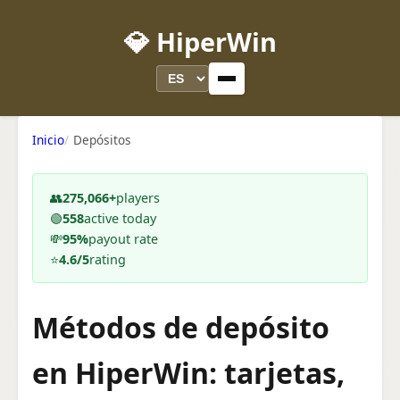
💎 HiperWin
Inicio
Depósitos
👥
275,066+
players
🟢
558
active today
💸
95%
payout rate
⭐
4.6/5
rating
Métodos de depósito
en HiperWin: tarjetas,